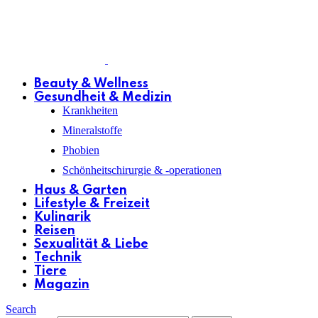
Beauty & Wellness
Gesundheit & Medizin
Krankheiten
Mineralstoffe
Phobien
Schönheitschirurgie & -operationen
Haus & Garten
Lifestyle & Freizeit
Kulinarik
Reisen
Sexualität & Liebe
Technik
Tiere
Magazin
Search