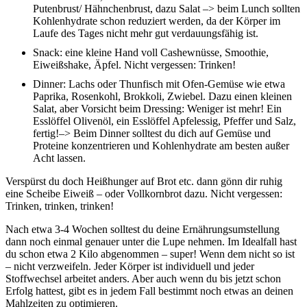
Putenbrust/ Hähnchenbrust, dazu Salat –> beim Lunch sollten
Kohlenhydrate schon reduziert werden, da der Körper im
Laufe des Tages nicht mehr gut verdauungsfähig ist.
Snack: eine kleine Hand voll Cashewnüsse, Smoothie,
Eiweißshake, Äpfel. Nicht vergessen: Trinken!
Dinner: Lachs oder Thunfisch mit Ofen-Gemüse wie etwa
Paprika, Rosenkohl, Brokkoli, Zwiebel. Dazu einen kleinen
Salat, aber Vorsicht beim Dressing: Weniger ist mehr! Ein
Esslöffel Olivenöl, ein Esslöffel Apfelessig, Pfeffer und Salz,
fertig!–> Beim Dinner solltest du dich auf Gemüse und
Proteine konzentrieren und Kohlenhydrate am besten außer
Acht lassen.
Verspürst du doch Heißhunger auf Brot etc. dann gönn dir ruhig
eine Scheibe Eiweiß – oder Vollkornbrot dazu. Nicht vergessen:
Trinken, trinken, trinken!
Nach etwa 3-4 Wochen solltest du deine Ernährungsumstellung
dann noch einmal genauer unter die Lupe nehmen. Im Idealfall hast
du schon etwa 2 Kilo abgenommen – super! Wenn dem nicht so ist
– nicht verzweifeln. Jeder Körper ist individuell und jeder
Stoffwechsel arbeitet anders. Aber auch wenn du bis jetzt schon
Erfolg hattest, gibt es in jedem Fall bestimmt noch etwas an deinen
Mahlzeiten zu optimieren.