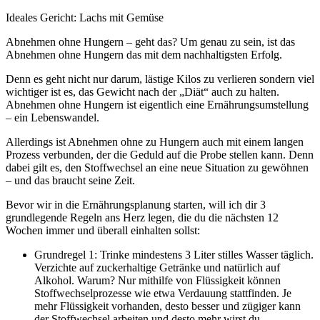
Ideales Gericht: Lachs mit Gemüse
Abnehmen ohne Hungern – geht das? Um genau zu sein, ist das
Abnehmen ohne Hungern das mit dem nachhaltigsten Erfolg.
Denn es geht nicht nur darum, lästige Kilos zu verlieren sondern viel
wichtiger ist es, das Gewicht nach der „Diät“ auch zu halten.
Abnehmen ohne Hungern ist eigentlich eine Ernährungsumstellung
– ein Lebenswandel.
Allerdings ist Abnehmen ohne zu Hungern auch mit einem langen
Prozess verbunden, der die Geduld auf die Probe stellen kann. Denn
dabei gilt es, den Stoffwechsel an eine neue Situation zu gewöhnen
– und das braucht seine Zeit.
Bevor wir in die Ernährungsplanung starten, will ich dir 3
grundlegende Regeln ans Herz legen, die du die nächsten 12
Wochen immer und überall einhalten sollst:
Grundregel 1: Trinke mindestens 3 Liter stilles Wasser täglich.
Verzichte auf zuckerhaltige Getränke und natürlich auf
Alkohol. Warum? Nur mithilfe von Flüssigkeit können
Stoffwechselprozesse wie etwa Verdauung stattfinden. Je
mehr Flüssigkeit vorhanden, desto besser und zügiger kann
der Stoffwechsel arbeiten und desto mehr wirst du