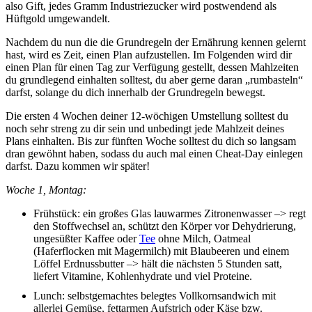
also Gift, jedes Gramm Industriezucker wird postwendend als
Hüftgold umgewandelt.
Nachdem du nun die die Grundregeln der Ernährung kennen gelernt
hast, wird es Zeit, einen Plan aufzustellen. Im Folgenden wird dir
einen Plan für einen Tag zur Verfügung gestellt, dessen Mahlzeiten
du grundlegend einhalten solltest, du aber gerne daran „rumbasteln“
darfst, solange du dich innerhalb der Grundregeln bewegst.
Die ersten 4 Wochen deiner 12-wöchigen Umstellung solltest du
noch sehr streng zu dir sein und unbedingt jede Mahlzeit deines
Plans einhalten. Bis zur fünften Woche solltest du dich so langsam
dran gewöhnt haben, sodass du auch mal einen Cheat-Day einlegen
darfst. Dazu kommen wir später!
Woche 1, Montag:
Frühstück: ein großes Glas lauwarmes Zitronenwasser –> regt
den Stoffwechsel an, schützt den Körper vor Dehydrierung,
ungesüßter Kaffee oder
Tee
ohne Milch, Oatmeal
(Haferflocken mit Magermilch) mit Blaubeeren und einem
Löffel Erdnussbutter –> hält die nächsten 5 Stunden satt,
liefert Vitamine, Kohlenhydrate und viel Proteine.
Lunch: selbstgemachtes belegtes Vollkornsandwich mit
allerlei Gemüse, fettarmen Aufstrich oder Käse bzw.