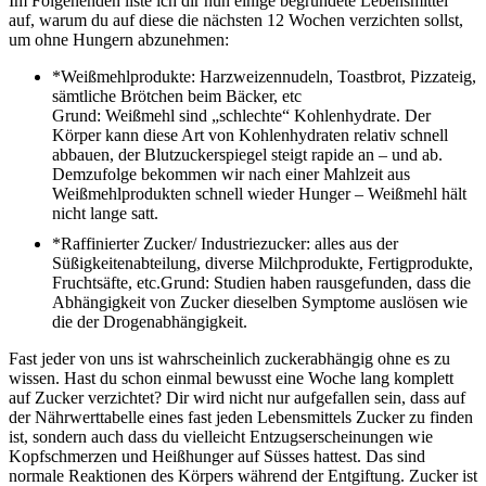
Im Folgenenden liste ich dir nun einige begründete Lebensmittel
auf, warum du auf diese die nächsten 12 Wochen verzichten sollst,
um ohne Hungern abzunehmen:
*Weißmehlprodukte: Harzweizennudeln, Toastbrot, Pizzateig,
sämtliche Brötchen beim Bäcker, etc
Grund: Weißmehl sind „schlechte“ Kohlenhydrate. Der
Körper kann diese Art von Kohlenhydraten relativ schnell
abbauen, der Blutzuckerspiegel steigt rapide an – und ab.
Demzufolge bekommen wir nach einer Mahlzeit aus
Weißmehlprodukten schnell wieder Hunger – Weißmehl hält
nicht lange satt.
*Raffinierter Zucker/ Industriezucker: alles aus der
Süßigkeitenabteilung, diverse Milchprodukte, Fertigprodukte,
Fruchtsäfte, etc.Grund: Studien haben rausgefunden, dass die
Abhängigkeit von Zucker dieselben Symptome auslösen wie
die der Drogenabhängigkeit.
Fast jeder von uns ist wahrscheinlich zuckerabhängig ohne es zu
wissen. Hast du schon einmal bewusst eine Woche lang komplett
auf Zucker verzichtet? Dir wird nicht nur aufgefallen sein, dass auf
der Nährwerttabelle eines fast jeden Lebensmittels Zucker zu finden
ist, sondern auch dass du vielleicht Entzugserscheinungen wie
Kopfschmerzen und Heißhunger auf Süsses hattest. Das sind
normale Reaktionen des Körpers während der Entgiftung. Zucker ist