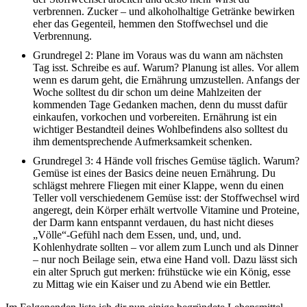
verbrennen. Zucker – und alkoholhaltige Getränke bewirken
eher das Gegenteil, hemmen den Stoffwechsel und die
Verbrennung.
Grundregel 2: Plane im Voraus was du wann am nächsten
Tag isst. Schreibe es auf. Warum? Planung ist alles. Vor allem
wenn es darum geht, die Ernährung umzustellen. Anfangs der
Woche solltest du dir schon um deine Mahlzeiten der
kommenden Tage Gedanken machen, denn du musst dafür
einkaufen, vorkochen und vorbereiten. Ernährung ist ein
wichtiger Bestandteil deines Wohlbefindens also solltest du
ihm dementsprechende Aufmerksamkeit schenken.
Grundregel 3: 4 Hände voll frisches Gemüse täglich. Warum?
Gemüse ist eines der Basics deine neuen Ernährung. Du
schlägst mehrere Fliegen mit einer Klappe, wenn du einen
Teller voll verschiedenem Gemüse isst: der Stoffwechsel wird
angeregt, dein Körper erhält wertvolle Vitamine und Proteine,
der Darm kann entspannt verdauen, du hast nicht dieses
„Völle“-Gefühl nach dem Essen, und, und, und.
Kohlenhydrate sollten – vor allem zum Lunch und als Dinner
– nur noch Beilage sein, etwa eine Hand voll. Dazu lässt sich
ein alter Spruch gut merken: frühstücke wie ein König, esse
zu Mittag wie ein Kaiser und zu Abend wie ein Bettler.