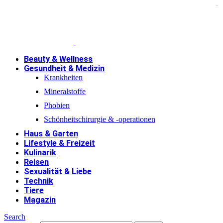
jacktoto
jacktoto
Beauty & Wellness
Gesundheit & Medizin
Krankheiten
Mineralstoffe
Phobien
Schönheitschirurgie & -operationen
Haus & Garten
Lifestyle & Freizeit
Kulinarik
Reisen
Sexualität & Liebe
Technik
Tiere
Magazin
Search