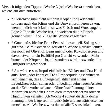
Versuch folgenden Tipps ab Woche 3 (oder Woche 4) einzuhalten,
welche auf dich zutreffen:
* Fleischkonsum: nicht nur dein Körper und Geldbeutel
sondern auch das Klima und die Umwelt profitieren davon,
wenn du dich zurücknimmst, was Fleisch und Wurst angeht.
Lege 2 Tage die Woche fest, an welchen du dir Fleisch
gönnen willst. Lebe 5 Tage die Woche vegetarisch.
* Gute und schlechte Fette: Fette sind essentiell. Solang sie
gut sind! Beim Kochen solltest du ab Woche 4 ausschließlich
nur noch auf Olivenöl, Leinsamenöl oder Kokosöl setzen und
davon etwa nur ein Esslöffel pro Gericht verwenden. Mehr
braucht der Körper nicht, alles anderes wird postwendend in
Hüftgold umgewandelt.
* Auswärts essen/ Impulseinkäufe bei Bäcker und Co.: Hand
aufs Herz, jeder kennt es. DAs Erdbeerpuddingschnittchen
lacht einen an, das Hungergefühl stillen mit einem
Leberkäsewecken stillen oder unbedingt beim neuen Asiaten
an der Ecke vorbei schauen. Ohne feste Planung deiner
Mahlzeiten wird dein Gehirn dich immer wieder zu solchen
Handlungen verleiten. Ab Woche 4 solltest du dank deiner
Planung in der Lage sein, Impulskäufe und auswärts essen zu
umgehen. Ab Woche 4 wirst du auf alle Essenseinladungen,