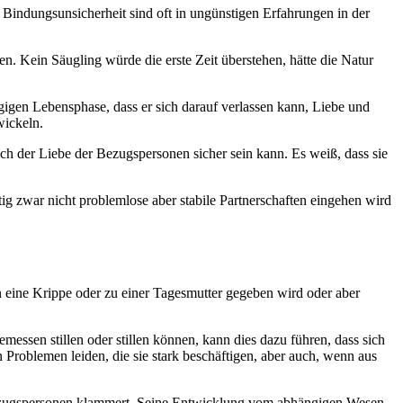
 Bindungsunsicherheit sind oft in ungünstigen Erfahrungen in der
n. Kein Säugling würde die erste Zeit überstehen, hätte die Natur
gigen Lebensphase, dass er sich darauf verlassen kann, Liebe und
wickeln.
h der Liebe der Bezugspersonen sicher sein kann. Es weiß, dass sie
g zwar nicht problemlose aber stabile Partnerschaften eingehen wird
in eine Krippe oder zu einer Tagesmutter gegeben wird oder aber
sen stillen oder stillen können, kann dies dazu führen, dass sich
n Problemen leiden, die sie stark beschäftigen, aber auch, wenn aus
n Bezugspersonen klammert. Seine Entwicklung vom abhängigen Wesen