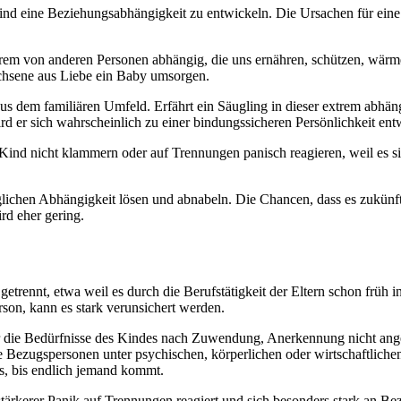
sind eine Beziehungsabhängigkeit zu entwickeln. Die Ursachen für eine
xtrem von anderen Personen abhängig, die uns ernähren, schützen, wärme
wachsene aus Liebe ein Baby umsorgen.
us dem familiären Umfeld. Erfährt ein Säugling in dieser extrem abhän
 er sich wahrscheinlich zu einer bindungssicheren Persönlichkeit ent
nd nicht klammern oder auf Trennungen panisch reagieren, weil es sic
lichen Abhängigkeit lösen und abnabeln. Die Chancen, dass es zukünfti
rd eher gering.
trennt, etwa weil es durch die Berufstätigkeit der Eltern schon früh 
son, kann es stark verunsichert werden.
ie Bedürfnisse des Kindes nach Zuwendung, Anerkennung nicht angemes
die Bezugspersonen unter psychischen, körperlichen oder wirtschaftliche
s, bis endlich jemand kommt.
t stärkerer Panik auf Trennungen reagiert und sich besonders stark a