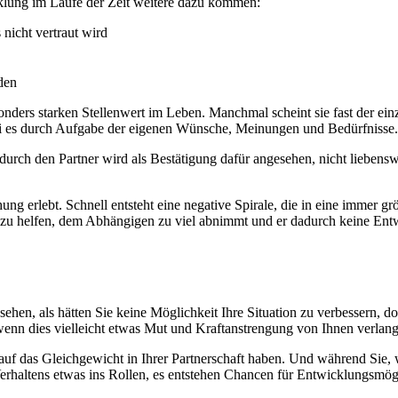
klung im Laufe der Zeit weitere dazu kommen:
 nicht vertraut wird
den
nders starken Stellenwert im Leben. Manchmal scheint sie fast der ein
 sei es durch Aufgabe der eigenen Wünsche, Meinungen und Bedürfnisse.
urch den Partner wird als Bestätigung dafür angesehen, nicht liebensw
ung erlebt. Schnell entsteht eine negative Spirale, die in eine immer
uch zu helfen, dem Abhängigen zu viel abnimmt und er dadurch keine En
ehen, als hätten Sie keine Möglichkeit Ihre Situation zu verbessern, d
 wenn dies vielleicht etwas Mut und Kraftanstrengung von Ihnen verlang
auf das Gleichgewicht in Ihrer Partnerschaft haben. Und während Sie,
rhaltens etwas ins Rollen, es entstehen Chancen für Entwicklungsmögl