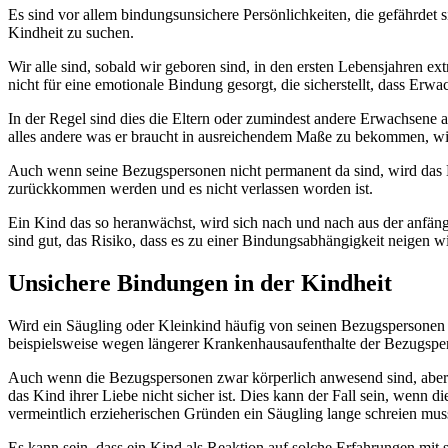
Es sind vor allem bindungsunsichere Persönlichkeiten, die gefährdet 
Kindheit zu suchen.
Wir alle sind, sobald wir geboren sind, in den ersten Lebensjahren e
nicht für eine emotionale Bindung gesorgt, die sicherstellt, dass Er
In der Regel sind dies die Eltern oder zumindest andere Erwachsene a
alles andere was er braucht in ausreichendem Maße zu bekommen, wird
Auch wenn seine Bezugspersonen nicht permanent da sind, wird das Ki
zurückkommen werden und es nicht verlassen worden ist.
Ein Kind das so heranwächst, wird sich nach und nach aus der anfäng
sind gut, das Risiko, dass es zu einer Bindungsabhängigkeit neigen wi
Unsichere Bindungen in der Kindheit
Wird ein Säugling oder Kleinkind häufig von seinen Bezugspersonen ge
beispielsweise wegen längerer Krankenhausaufenthalte der Bezugsper
Auch wenn die Bezugspersonen zwar körperlich anwesend sind, aber d
das Kind ihrer Liebe nicht sicher ist. Dies kann der Fall sein, wenn 
vermeintlich erzieherischen Gründen ein Säugling lange schreien mus
Es kann sein, dass ein Kind als Reaktion auf solche Erfahrungen mi