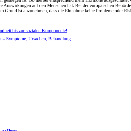
n gestiegen ist. Ob hierbei entsprechend mehr Hormone ausgeschüttet w
ative Auswirkungen auf den Menschen hat. Bei der europäischen Behörde 
m Grund ist anzunehmen, dass die Einnahme keine Probleme oder Risik
ndheit bis zur sozialen Komponente!
it – Symptome, Ursachen, Behandlung