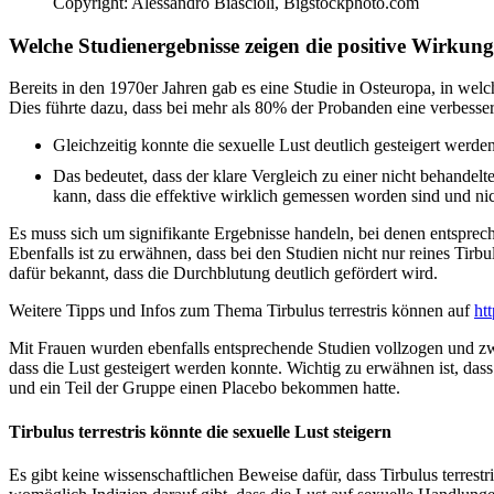
Copyright: Alessandro Biascioli, Bigstockphoto.com
Welche Studienergebnisse zeigen die positive Wirkung 
Bereits in den 1970er Jahren gab es eine Studie in Osteuropa, in welc
Dies führte dazu, dass bei mehr als 80% der Probanden eine verbesser
Gleichzeitig konnte die sexuelle Lust deutlich gesteigert werd
Das bedeutet, dass der klare Vergleich zu einer nicht behande
kann, dass die effektive wirklich gemessen worden sind und ni
Es muss sich um signifikante Ergebnisse handeln, bei denen entspr
Ebenfalls ist zu erwähnen, dass bei den Studien nicht nur reines Tirb
dafür bekannt, dass die Durchblutung deutlich gefördert wird.
Weitere Tipps und Infos zum Thema Tirbulus terrestris können auf
htt
Mit Frauen wurden ebenfalls entsprechende Studien vollzogen und z
dass die Lust gesteigert werden konnte. Wichtig zu erwähnen ist, das
und ein Teil der Gruppe einen Placebo bekommen hatte.
Tirbulus terrestris könnte die sexuelle Lust steigern
Es gibt keine wissenschaftlichen Beweise dafür, dass Tirbulus terrestr