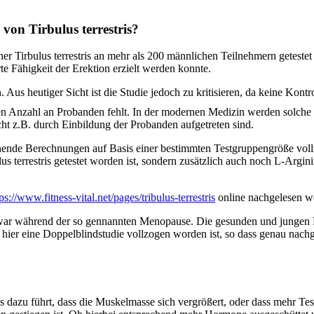
von Tirbulus terrestris?
her Tirbulus terrestris an mehr als 200 männlichen Teilnehmern geteste
te Fähigkeit der Erektion erzielt werden konnte.
en. Aus heutiger Sicht ist die Studie jedoch zu kritisieren, da keine K
lten Anzahl an Probanden fehlt. In der modernen Medizin werden solche 
cht z.B. durch Einbildung der Probanden aufgetreten sind.
echende Berechnungen auf Basis einer bestimmten Testgruppengröße vol
ulus terrestris getestet worden ist, sondern zusätzlich auch noch L-Ar
ps://www.fitness-vital.net/pages/tribulus-terrestris
online nachgelesen w
war während der so gennannten Menopause. Die gesunden und jungen Fr
s hier eine Doppelblindstudie vollzogen worden ist, so dass genau nac
is dazu führt, dass die Muskelmasse sich vergrößert, oder dass mehr Test