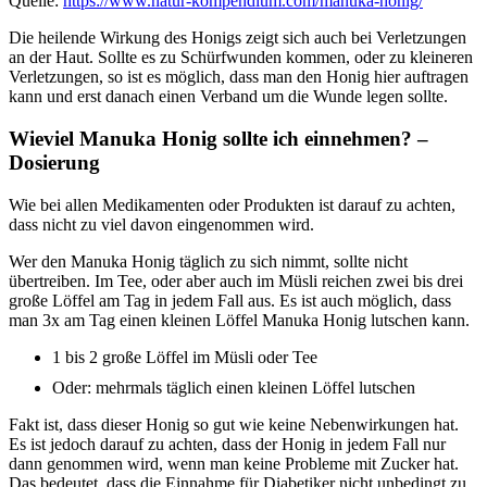
Quelle:
https://www.natur-kompendium.com/manuka-honig/
Die heilende Wirkung des Honigs zeigt sich auch bei Verletzungen
an der Haut. Sollte es zu Schürfwunden kommen, oder zu kleineren
Verletzungen, so ist es möglich, dass man den Honig hier auftragen
kann und erst danach einen Verband um die Wunde legen sollte.
Wieviel Manuka Honig sollte ich einnehmen? –
Dosierung
Wie bei allen Medikamenten oder Produkten ist darauf zu achten,
dass nicht zu viel davon eingenommen wird.
Wer den Manuka Honig täglich zu sich nimmt, sollte nicht
übertreiben. Im Tee, oder aber auch im Müsli reichen zwei bis drei
große Löffel am Tag in jedem Fall aus. Es ist auch möglich, dass
man 3x am Tag einen kleinen Löffel Manuka Honig lutschen kann.
1 bis 2 große Löffel im Müsli oder Tee
Oder: mehrmals täglich einen kleinen Löffel lutschen
Fakt ist, dass dieser Honig so gut wie keine Nebenwirkungen hat.
Es ist jedoch darauf zu achten, dass der Honig in jedem Fall nur
dann genommen wird, wenn man keine Probleme mit Zucker hat.
Das bedeutet, dass die Einnahme für Diabetiker nicht unbedingt zu