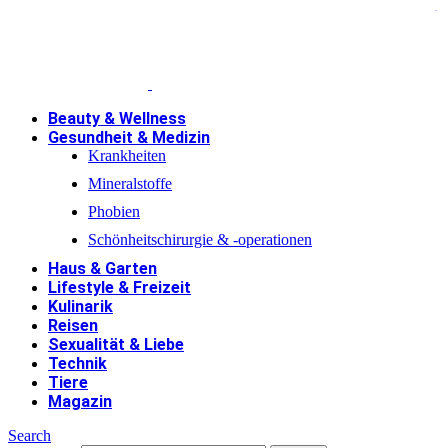
jacktoto
Beauty & Wellness
Gesundheit & Medizin
Krankheiten
Mineralstoffe
Phobien
Schönheitschirurgie & -operationen
Haus & Garten
Lifestyle & Freizeit
Kulinarik
Reisen
Sexualität & Liebe
Technik
Tiere
Magazin
Search