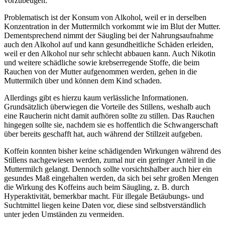
vorzubeugen.
Problematisch ist der Konsum von Alkohol, weil er in derselben
Konzentration in der Muttermilch vorkommt wie im Blut der Mutter.
Dementsprechend nimmt der Säugling bei der Nahrungsaufnahme
auch den Alkohol auf und kann gesundheitliche Schäden erleiden,
weil er den Alkohol nur sehr schlecht abbauen kann. Auch Nikotin
und weitere schädliche sowie krebserregende Stoffe, die beim
Rauchen von der Mutter aufgenommen werden, gehen in die
Muttermilch über und können dem Kind schaden.
Allerdings gibt es hierzu kaum verlässliche Informationen.
Grundsätzlich überwiegen die Vorteile des Stillens, weshalb auch
eine Raucherin nicht damit aufhören sollte zu stillen. Das Rauchen
hingegen sollte sie, nachdem sie es hoffentlich die Schwangerschaft
über bereits geschafft hat, auch während der Stillzeit aufgeben.
Koffein konnten bisher keine schädigenden Wirkungen während des
Stillens nachgewiesen werden, zumal nur ein geringer Anteil in die
Muttermilch gelangt. Dennoch sollte vorsichtshalber auch hier ein
gesundes Maß eingehalten werden, da sich bei sehr großen Mengen
die Wirkung des Koffeins auch beim Säugling, z. B. durch
Hyperaktivität, bemerkbar macht. Für illegale Betäubungs- und
Suchtmittel liegen keine Daten vor, diese sind selbstverständlich
unter jeden Umständen zu vermeiden.