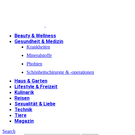
jacktoto
Beauty & Wellness
Gesundheit & Medizin
Krankheiten
Mineralstoffe
Phobien
Schönheitschirurgie & -operationen
Haus & Garten
Lifestyle & Freizeit
Kulinarik
Reisen
Sexualität & Liebe
Technik
Tiere
Magazin
Search