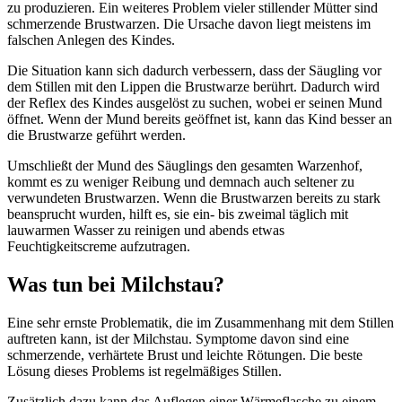
zu produzieren. Ein weiteres Problem vieler stillender Mütter sind
schmerzende Brustwarzen. Die Ursache davon liegt meistens im
falschen Anlegen des Kindes.
Die Situation kann sich dadurch verbessern, dass der Säugling vor
dem Stillen mit den Lippen die Brustwarze berührt. Dadurch wird
der Reflex des Kindes ausgelöst zu suchen, wobei er seinen Mund
öffnet. Wenn der Mund bereits geöffnet ist, kann das Kind besser an
die Brustwarze geführt werden.
Umschließt der Mund des Säuglings den gesamten Warzenhof,
kommt es zu weniger Reibung und demnach auch seltener zu
verwundeten Brustwarzen. Wenn die Brustwarzen bereits zu stark
beansprucht wurden, hilft es, sie ein- bis zweimal täglich mit
lauwarmen Wasser zu reinigen und abends etwas
Feuchtigkeitscreme aufzutragen.
Was tun bei Milchstau?
Eine sehr ernste Problematik, die im Zusammenhang mit dem Stillen
auftreten kann, ist der Milchstau. Symptome davon sind eine
schmerzende, verhärtete Brust und leichte Rötungen. Die beste
Lösung dieses Problems ist regelmäßiges Stillen.
Zusätzlich dazu kann das Auflegen einer Wärmeflasche zu einem