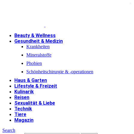
jacktoto
Beauty & Wellness
Gesundheit & Medizin
Krankheiten
Mineralstoffe
Phobien
Schönheitschirurgie & -operationen
Haus & Garten
Lifestyle & Freizeit
Kulinarik
Reisen
Sexualität & Liebe
Technik
Tiere
Magazin
Search