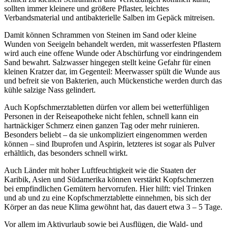
sollten immer kleinere und größere Pflaster, leichtes
Verbandsmaterial und antibakterielle Salben im Gepäck mitreisen.
Damit können Schrammen von Steinen im Sand oder kleine
Wunden von Seeigeln behandelt werden, mit wasserfesten Pflastern
wird auch eine offene Wunde oder Abschürfung vor eindringendem
Sand bewahrt. Salzwasser hingegen stellt keine Gefahr für einen
kleinen Kratzer dar, im Gegenteil: Meerwasser spült die Wunde aus
und befreit sie von Bakterien, auch Mückenstiche werden durch das
kühle salzige Nass gelindert.
Auch Kopfschmerztabletten dürfen vor allem bei wetterfühligen
Personen in der Reiseapotheke nicht fehlen, schnell kann ein
hartnäckiger Schmerz einen ganzen Tag oder mehr ruinieren.
Besonders beliebt – da sie unkompliziert eingenommen werden
können – sind Ibuprofen und Aspirin, letzteres ist sogar als Pulver
erhältlich, das besonders schnell wirkt.
Auch Länder mit hoher Luftfeuchtigkeit wie die Staaten der
Karibik, Asien und Südamerika können verstärkt Kopfschmerzen
bei empfindlichen Gemütern hervorrufen. Hier hilft: viel Trinken
und ab und zu eine Kopfschmerztablette einnehmen, bis sich der
Körper an das neue Klima gewöhnt hat, das dauert etwa 3 – 5 Tage.
Vor allem im Aktivurlaub sowie bei Ausflügen, die Wald- und