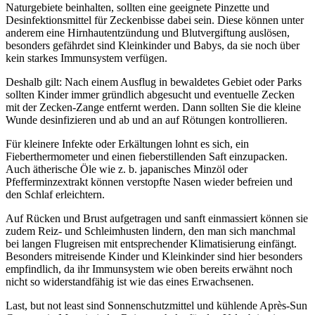
Naturgebiete beinhalten, sollten eine geeignete Pinzette und
Desinfektionsmittel für Zeckenbisse dabei sein. Diese können unter
anderem eine Hirnhautentzündung und Blutvergiftung auslösen,
besonders gefährdet sind Kleinkinder und Babys, da sie noch über
kein starkes Immunsystem verfügen.
Deshalb gilt: Nach einem Ausflug in bewaldetes Gebiet oder Parks
sollten Kinder immer gründlich abgesucht und eventuelle Zecken
mit der Zecken-Zange entfernt werden. Dann sollten Sie die kleine
Wunde desinfizieren und ab und an auf Rötungen kontrollieren.
Für kleinere Infekte oder Erkältungen lohnt es sich, ein
Fieberthermometer und einen fieberstillenden Saft einzupacken.
Auch ätherische Öle wie z. b. japanisches Minzöl oder
Pfefferminzextrakt können verstopfte Nasen wieder befreien und
den Schlaf erleichtern.
Auf Rücken und Brust aufgetragen und sanft einmassiert können sie
zudem Reiz- und Schleimhusten lindern, den man sich manchmal
bei langen Flugreisen mit entsprechender Klimatisierung einfängt.
Besonders mitreisende Kinder und Kleinkinder sind hier besonders
empfindlich, da ihr Immunsystem wie oben bereits erwähnt noch
nicht so widerstandfähig ist wie das eines Erwachsenen.
Last, but not least sind Sonnenschutzmittel und kühlende Après-Sun