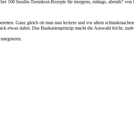
r 100 Insulin-Trennkost-Rezepte für morgens, mittags, abends“ von Dr.
zubereiten. Ganz gleich ob man nun leckere und vor allem schlankmache
hmack etwas dabei. Das Baukastenprinzip macht die Auswahl leicht, zud
integrieren.