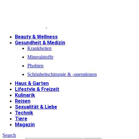
jacktoto
Beauty & Wellness
Gesundheit & Medizin
Krankheiten
Mineralstoffe
Phobien
Schönheitschirurgie & -operationen
Haus & Garten
Lifestyle & Freizeit
Kulinarik
Reisen
Sexualität & Liebe
Technik
Tiere
Magazin
Search