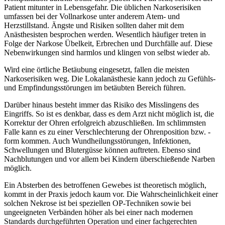
Patient mitunter in Lebensgefahr. Die üblichen Narkoserisiken
umfassen bei der Vollnarkose unter anderem Atem- und
Herzstillstand. Ängste und Risiken sollten daher mit dem
Anästhesisten besprochen werden. Wesentlich häufiger treten in
Folge der Narkose Übelkeit, Erbrechen und Durchfälle auf. Diese
Nebenwirkungen sind harmlos und klingen von selbst wieder ab.
Wird eine örtliche Betäubung eingesetzt, fallen die meisten
Narkoserisiken weg. Die Lokalanästhesie kann jedoch zu Gefühls-
und Empfindungsstörungen im betäubten Bereich führen.
Darüber hinaus besteht immer das Risiko des Misslingens des
Eingriffs. So ist es denkbar, dass es dem Arzt nicht möglich ist, die
Korrektur der Ohren erfolgreich abzuschließen. Im schlimmsten
Falle kann es zu einer Verschlechterung der Ohrenposition bzw. -
form kommen. Auch Wundheilungsstörungen, Infektionen,
Schwellungen und Blutergüsse können auftreten. Ebenso sind
Nachblutungen und vor allem bei Kindern überschießende Narben
möglich.
Ein Absterben des betroffenen Gewebes ist theoretisch möglich,
kommt in der Praxis jedoch kaum vor. Die Wahrscheinlichkeit einer
solchen Nekrose ist bei speziellen OP-Techniken sowie bei
ungeeigneten Verbänden höher als bei einer nach modernen
Standards durchgeführten Operation und einer fachgerechten