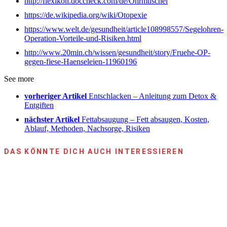
http://flexikon.doccheck.com/de/Ohrmuschel
https://de.wikipedia.org/wiki/Otopexie
https://www.welt.de/gesundheit/article108998557/Segelohren-
Operation-Vorteile-und-Risiken.html
http://www.20min.ch/wissen/gesundheit/story/Fruehe-OP-
gegen-fiese-Haenseleien-11960196
See more
vorheriger Artikel
Entschlacken – Anleitung zum Detox &
Entgiften
nächster Artikel
Fettabsaugung – Fett absaugen, Kosten,
Ablauf, Methoden, Nachsorge, Risiken
DAS KÖNNTE DICH AUCH INTERESSIEREN