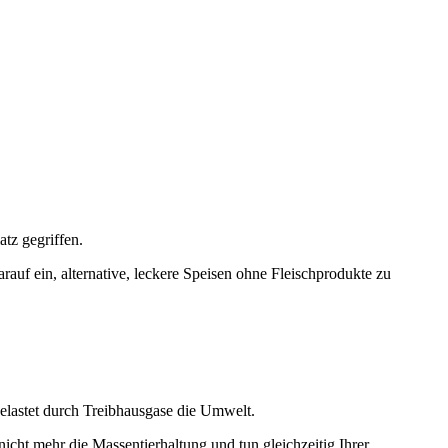
tz gegriffen.
auf ein, alternative, leckere Speisen ohne Fleischprodukte zu
belastet durch Treibhausgase die Umwelt.
icht mehr die Massentierhaltung und tun gleichzeitig Ihrer