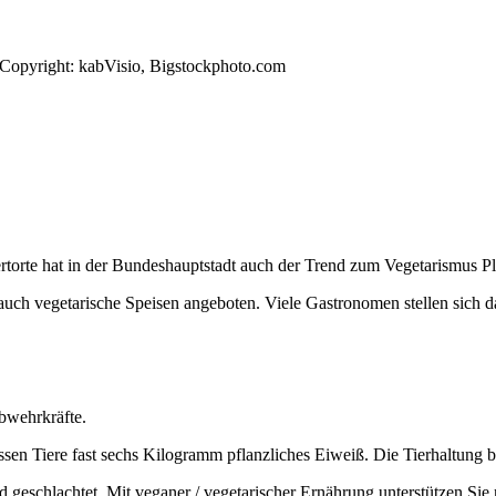
 Copyright: kabVisio, Bigstockphoto.com
rtorte hat in der Bundeshauptstadt auch der Trend zum Vegetarismus Pla
ch vegetarische Speisen angeboten. Viele Gastronomen stellen sich dar
bwehrkräfte.
ressen Tiere fast sechs Kilogramm pflanzliches Eiweiß. Die Tierhaltung 
eschlachtet. Mit veganer / vegetarischer Ernährung unterstützen Sie n