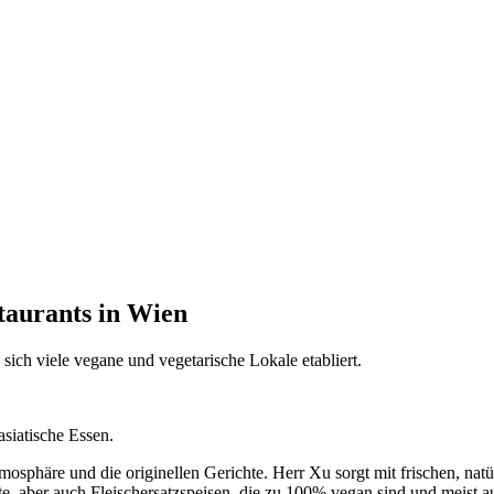
taurants in Wien
sich viele vegane und vegetarische Lokale etabliert.
asiatische Essen.
osphäre und die originellen Gerichte. Herr Xu sorgt mit frischen, natü
hte, aber auch Fleischersatzspeisen, die zu 100% vegan sind und meist 