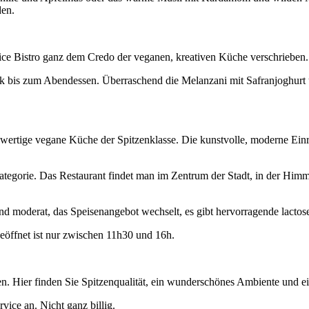
den.
ce Bistro ganz dem Credo der veganen, kreativen Küche verschrieben.
ück bis zum Abendessen. Überraschend die Melanzani mit Safranjoghur
hwertige vegane Küche der Spitzenklasse. Die kunstvolle, moderne Ein
 Kategorie. Das Restaurant findet man im Zentrum der Stadt, in der Himm
nd moderat, das Speisenangebot wechselt, es gibt hervorragende lactosef
eöffnet ist nur zwischen 11h30 und 16h.
ten. Hier finden Sie Spitzenqualität, ein wunderschönes Ambiente und 
vice an. Nicht ganz billig.