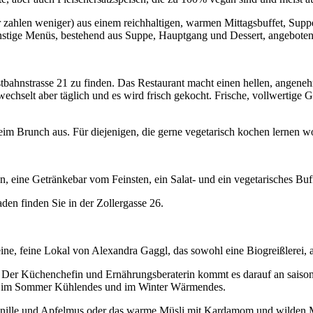
zahlen weniger) aus einem reichhaltigen, warmen Mittagsbuffet, Supp
ünstige Menüs, bestehend aus Suppe, Hauptgang und Dessert, angebote
Westbahnstrasse 21 zu finden. Das Restaurant macht einen hellen, ange
chselt aber täglich und es wird frisch gekocht. Frische, vollwertige Ger
im Brunch aus. Für diejenigen, die gerne vegetarisch kochen lernen wo
en, eine Getränkebar vom Feinsten, ein Salat- und ein vegetarisches Bu
en finden Sie in der Zollergasse 26.
ne, feine Lokal von Alexandra Gaggl, das sowohl eine Biogreißlerei, al
 Der Küchenchefin und Ernährungsberaterin kommt es darauf an saisona
bt im Sommer Kühlendes und im Winter Wärmendes.
nille und Apfelmus oder das warme Müsli mit Kardamom und wilden Mari