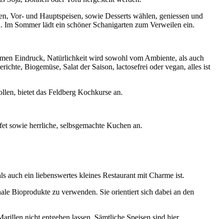
en, Vor- und Hauptspeisen, sowie Desserts wählen, geniessen und
n. Im Sommer lädt ein schöner Schanigarten zum Verweilen ein.
nehmen Eindruck, Natürlichkeit wird sowohl vom Ambiente, als auch
ichte, Biogemüse, Salat der Saison, lactosefrei oder vegan, alles ist
llen, bietet das Feldberg Kochkurse an.
ffet sowie herrliche, selbsgemachte Kuchen an.
s auch ein liebenswertes kleines Restaurant mit Charme ist.
le Bioprodukte zu verwenden. Sie orientiert sich dabei an den
llen nicht entgehen lassen. Sämtliche Speisen sind hier