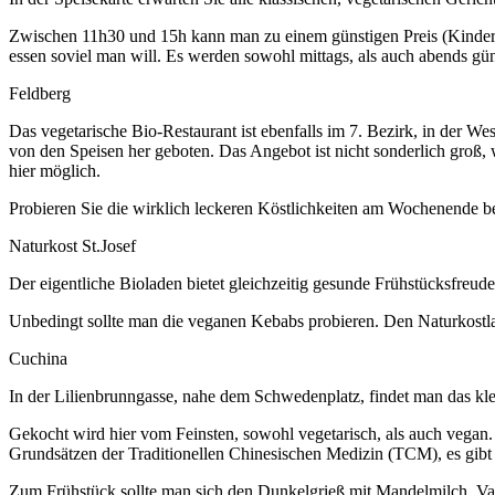
Zwischen 11h30 und 15h kann man zu einem günstigen Preis (Kinder 
essen soviel man will. Es werden sowohl mittags, als auch abends g
Feldberg
Das vegetarische Bio-Restaurant ist ebenfalls im 7. Bezirk, in der 
von den Speisen her geboten. Das Angebot ist nicht sonderlich groß, we
hier möglich.
Probieren Sie die wirklich leckeren Köstlichkeiten am Wochenende be
Naturkost St.Josef
Der eigentliche Bioladen bietet gleichzeitig gesunde Frühstücksfreud
Unbedingt sollte man die veganen Kebabs probieren. Den Naturkostlad
Cuchina
In der Lilienbrunngasse, nahe dem Schwedenplatz, findet man das klei
Gekocht wird hier vom Feinsten, sowohl vegetarisch, als auch vegan.
Grundsätzen der Traditionellen Chinesischen Medizin (TCM), es gi
Zum Frühstück sollte man sich den Dunkelgrieß mit Mandelmilch, Va