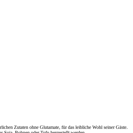
rlichen Zutaten ohne Glutamate, für das leibliche Wohl seiner Gäste.
aus Soja, Bohnen oder Tofu hergestellt werden.