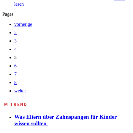
lesen
Pages
vorherige
2
3
4
5
6
7
8
weiter
IM TREND
Was Eltern über Zahnspangen für Kinder
wissen sollten