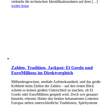
vielmehr die technischen Identifikationsdaten auf dem […]
weiter lesen
Zahlen, Tradition, Jackpot: El Gordo und
EuroMillions im Direktvergleich
Milliardengewinne, mediale Aufmerksamkeit, und das große
Kribbeln beim Ziehen der Zahlen – auf den ersten Blick
scheint es keinen großen Unterschied zu machen, ob El
Gordo oder EuroMillions gespielt wird. Doch wer genauer
hinsieht, erkennt: Hinter den beiden bekanntesten Lotterien
Europas stehen unterschiedliche Traditionen, Spielsysteme