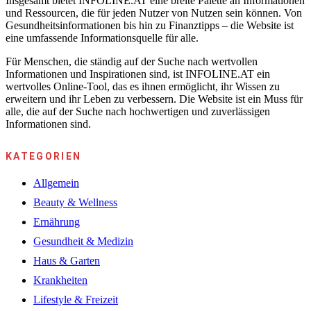
Insgesamt bietet INFOLINE.AT eine breite Palette an Informationen
und Ressourcen, die für jeden Nutzer von Nutzen sein können. Von
Gesundheitsinformationen bis hin zu Finanztipps – die Website ist
eine umfassende Informationsquelle für alle.
Für Menschen, die ständig auf der Suche nach wertvollen
Informationen und Inspirationen sind, ist INFOLINE.AT ein
wertvolles Online-Tool, das es ihnen ermöglicht, ihr Wissen zu
erweitern und ihr Leben zu verbessern. Die Website ist ein Muss für
alle, die auf der Suche nach hochwertigen und zuverlässigen
Informationen sind.
KATEGORIEN
Allgemein
Beauty & Wellness
Ernährung
Gesundheit & Medizin
Haus & Garten
Krankheiten
Lifestyle & Freizeit