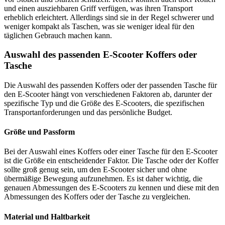
und einen ausziehbaren Griff verfügen, was ihren Transport
erheblich erleichtert. Allerdings sind sie in der Regel schwerer und
weniger kompakt als Taschen, was sie weniger ideal für den
täglichen Gebrauch machen kann.
Auswahl des passenden E-Scooter Koffers oder
Tasche
Die Auswahl des passenden Koffers oder der passenden Tasche für
den E-Scooter hängt von verschiedenen Faktoren ab, darunter der
spezifische Typ und die Größe des E-Scooters, die spezifischen
Transportanforderungen und das persönliche Budget.
Größe und Passform
Bei der Auswahl eines Koffers oder einer Tasche für den E-Scooter
ist die Größe ein entscheidender Faktor. Die Tasche oder der Koffer
sollte groß genug sein, um den E-Scooter sicher und ohne
übermäßige Bewegung aufzunehmen. Es ist daher wichtig, die
genauen Abmessungen des E-Scooters zu kennen und diese mit den
Abmessungen des Koffers oder der Tasche zu vergleichen.
Material und Haltbarkeit