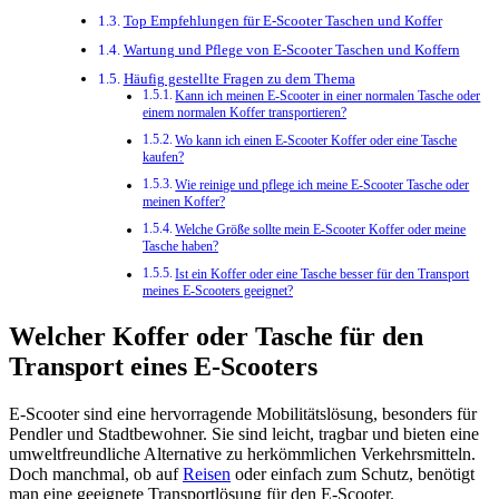
Top Empfehlungen für E-Scooter Taschen und Koffer
Wartung und Pflege von E-Scooter Taschen und Koffern
Häufig gestellte Fragen zu dem Thema
Kann ich meinen E-Scooter in einer normalen Tasche oder
einem normalen Koffer transportieren?
Wo kann ich einen E-Scooter Koffer oder eine Tasche
kaufen?
Wie reinige und pflege ich meine E-Scooter Tasche oder
meinen Koffer?
Welche Größe sollte mein E-Scooter Koffer oder meine
Tasche haben?
Ist ein Koffer oder eine Tasche besser für den Transport
meines E-Scooters geeignet?
Welcher Koffer oder Tasche für den
Transport eines E-Scooters
E-Scooter sind eine hervorragende Mobilitätslösung, besonders für
Pendler und Stadtbewohner. Sie sind leicht, tragbar und bieten eine
umweltfreundliche Alternative zu herkömmlichen Verkehrsmitteln.
Doch manchmal, ob auf
Reisen
oder einfach zum Schutz, benötigt
man eine geeignete Transportlösung für den E-Scooter.