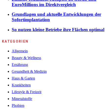
EuroMillions im Direktvergleich
Grundlagen und aktuelle Entwicklungen der
Sofortimplantation
So nutzen kleine Betriebe ihre Flächen optimal
KATEGORIEN
Allgemein
Beauty & Wellness
Ernährung
Gesundheit & Medizin
Haus & Garten
Krankheiten
Lifestyle & Freizeit
Mineralstoffe
Phobien