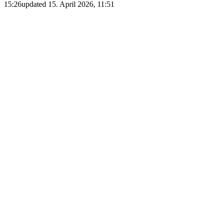
15:26
updated
15. April 2026, 11:51