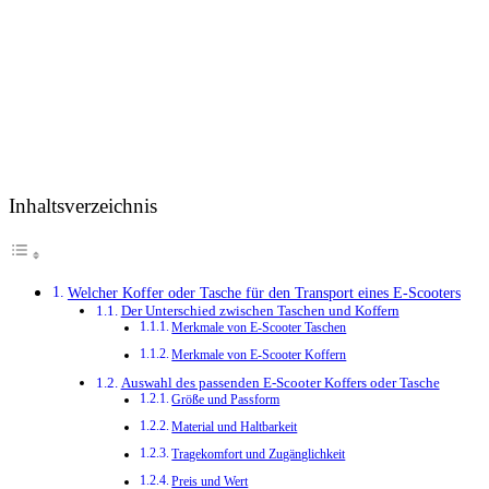
Inhaltsverzeichnis
Welcher Koffer oder Tasche für den Transport eines E-Scooters
Der Unterschied zwischen Taschen und Koffern
Merkmale von E-Scooter Taschen
Merkmale von E-Scooter Koffern
Auswahl des passenden E-Scooter Koffers oder Tasche
Größe und Passform
Material und Haltbarkeit
Tragekomfort und Zugänglichkeit
Preis und Wert