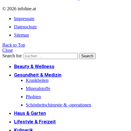
© 2026 infoline.at
Impressum
Datenschutz
Sitemap
Back to Top
Close
Search for:
Search
Beauty & Wellness
Gesundheit & Medizin
Krankheiten
Mineralstoffe
Phobien
Schönheitschirurgie & -operationen
Haus & Garten
Lifestyle & Freizeit
Kulinarik