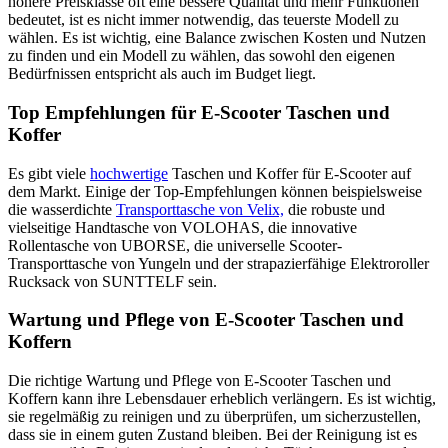
höhere Preisklasse oft eine bessere Qualität und mehr Funktionen
bedeutet, ist es nicht immer notwendig, das teuerste Modell zu
wählen. Es ist wichtig, eine Balance zwischen Kosten und Nutzen
zu finden und ein Modell zu wählen, das sowohl den eigenen
Bedürfnissen entspricht als auch im Budget liegt.
Top Empfehlungen für E-Scooter Taschen und
Koffer
Es gibt viele
hochwertige
Taschen und Koffer für E-Scooter auf
dem Markt. Einige der Top-Empfehlungen können beispielsweise
die wasserdichte
Transporttasche von Velix,
die robuste und
vielseitige Handtasche von VOLOHAS, die innovative
Rollentasche von UBORSE, die universelle Scooter-
Transporttasche von Yungeln und der strapazierfähige Elektroroller
Rucksack von SUNTTELF sein.
Wartung und Pflege von E-Scooter Taschen und
Koffern
Die richtige Wartung und Pflege von E-Scooter Taschen und
Koffern kann ihre Lebensdauer erheblich verlängern. Es ist wichtig,
sie regelmäßig zu reinigen und zu überprüfen, um sicherzustellen,
dass sie in einem guten Zustand bleiben. Bei der Reinigung ist es