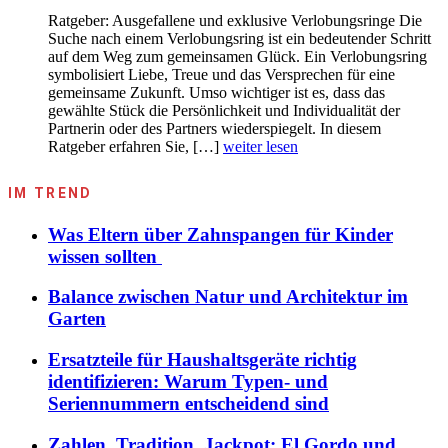
Ratgeber: Ausgefallene und exklusive Verlobungsringe Die
Suche nach einem Verlobungsring ist ein bedeutender Schritt
auf dem Weg zum gemeinsamen Glück. Ein Verlobungsring
symbolisiert Liebe, Treue und das Versprechen für eine
gemeinsame Zukunft. Umso wichtiger ist es, dass das
gewählte Stück die Persönlichkeit und Individualität der
Partnerin oder des Partners wiederspiegelt. In diesem
Ratgeber erfahren Sie, […]
weiter lesen
IM TREND
Was Eltern über Zahnspangen für Kinder
wissen sollten
Balance zwischen Natur und Architektur im
Garten
Ersatzteile für Haushaltsgeräte richtig
identifizieren: Warum Typen- und
Seriennummern entscheidend sind
Zahlen, Tradition, Jackpot: El Gordo und