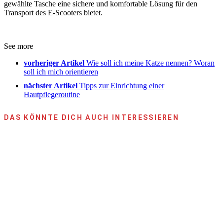
gewählte Tasche eine sichere und komfortable Lösung für den
Transport des E-Scooters bietet.
See more
vorheriger Artikel
Wie soll ich meine Katze nennen? Woran
soll ich mich orientieren
nächster Artikel
Tipps zur Einrichtung einer
Hautpflegeroutine
DAS KÖNNTE DICH AUCH INTERESSIEREN