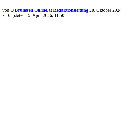
von
O Brunssen Online.at Redaktionsleitung
28. Oktober 2024,
7:16
updated
15. April 2026, 11:50