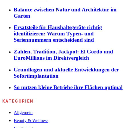
Balance zwischen Natur und Architektur im
Garten
Ersatzteile für Haushaltsgeräte richtig
identifizieren: Warum Typen- und
Seriennummern entscheidend sind
Zahlen, Tradition, Jackpot: El Gordo und
EuroMillions im Direktvergleich
Grundlagen und aktuelle Entwicklungen der
Sofortimplantation
So nutzen kleine Betriebe ihre Flächen optimal
KATEGORIEN
Allgemein
Beauty & Wellness