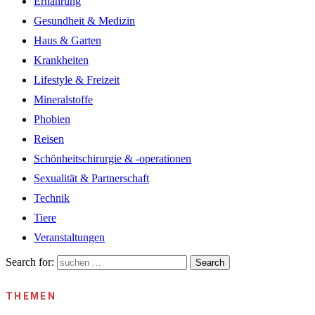
Ernährung
Gesundheit & Medizin
Haus & Garten
Krankheiten
Lifestyle & Freizeit
Mineralstoffe
Phobien
Reisen
Schönheitschirurgie & -operationen
Sexualität & Partnerschaft
Technik
Tiere
Veranstaltungen
Search for:
Search
THEMEN