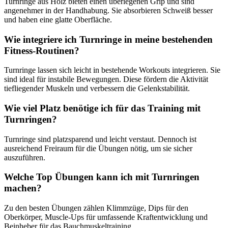
Turnringe aus Holz bieten einen überlegenen Grip und sind
angenehmer in der Handhabung. Sie absorbieren Schweiß besser
und haben eine glatte Oberfläche.
Wie integriere ich Turnringe in meine bestehenden
Fitness-Routinen?
Turnringe lassen sich leicht in bestehende Workouts integrieren. Sie
sind ideal für instabile Bewegungen. Diese fördern die Aktivität
tiefliegender Muskeln und verbessern die Gelenkstabilität.
Wie viel Platz benötige ich für das Training mit
Turnringen?
Turnringe sind platzsparend und leicht verstaut. Dennoch ist
ausreichend Freiraum für die Übungen nötig, um sie sicher
auszuführen.
Welche Top Übungen kann ich mit Turnringen
machen?
Zu den besten Übungen zählen Klimmzüge, Dips für den
Oberkörper, Muscle-Ups für umfassende Kraftentwicklung und
Beinheber für das Bauchmuskeltraining.