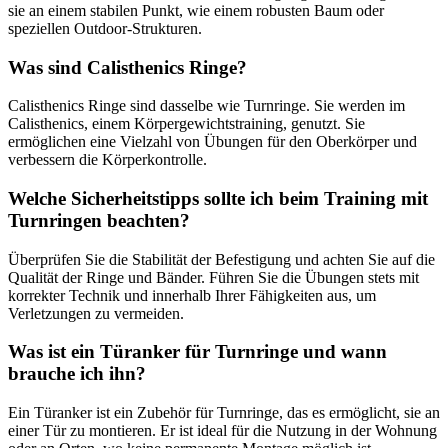
sie an einem stabilen Punkt, wie einem robusten Baum oder
speziellen Outdoor-Strukturen.
Was sind Calisthenics Ringe?
Calisthenics Ringe sind dasselbe wie Turnringe. Sie werden im
Calisthenics, einem Körpergewichtstraining, genutzt. Sie
ermöglichen eine Vielzahl von Übungen für den Oberkörper und
verbessern die Körperkontrolle.
Welche Sicherheitstipps sollte ich beim Training mit
Turnringen beachten?
Überprüfen Sie die Stabilität der Befestigung und achten Sie auf die
Qualität der Ringe und Bänder. Führen Sie die Übungen stets mit
korrekter Technik und innerhalb Ihrer Fähigkeiten aus, um
Verletzungen zu vermeiden.
Was ist ein Türanker für Turnringe und wann
brauche ich ihn?
Ein Türanker ist ein Zubehör für Turnringe, das es ermöglicht, sie an
einer Tür zu montieren. Er ist ideal für die Nutzung in der Wohnung