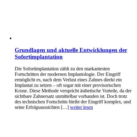
Grundlagen und aktuelle Entwicklungen der
Sofortimplantation
Die Sofortimplantation zählt zu den markantesten
Fortschritten der modernen Implantologie. Der Eingriff
ermöglicht es, nach dem Verlust eines Zahnes direkt ein
Implantat zu setzen – oft sogar mit einer provisorischen
Krone. Diese Methode verspricht ästhetische Vorteile, da der
sichtbare Zahnersatz unmittelbar vorhanden ist. Doch trotz
des technischen Fortschritts bleibt der Eingriff komplex, und
seine Erfolgsaussichten […]
weiter lesen