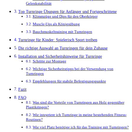
Gelenkstabilität
Top Turnringe Übungen für Anfänger und Fortgeschrittene
Klimmzüge und Dips für den Oberkörper
Muscle-Ups als Königsübung
Bauchmuskeltraining mit Turnringen
Turnringe für Kinder: Spielerisch Sport treiben
Die richtige Auswahl an Turnringen für dein Zuhause
Installation und Sicherheitshinweise für Turnringe
Schritte zur Montage
Wichtige Sicherheitstipps bei der Verwendung von
Turnringen
Empfehlungen für stabile Befestigungspunkte
Fazit
FAQ
Was sind die Vorteile von Turnringen aus Holz gegenüber
Plastikringen?
Wie integriere ich Turnringe in meine bestehenden Fitness-
Routinen?
Wie viel Platz benötige ich für das Training mit Turnringen?