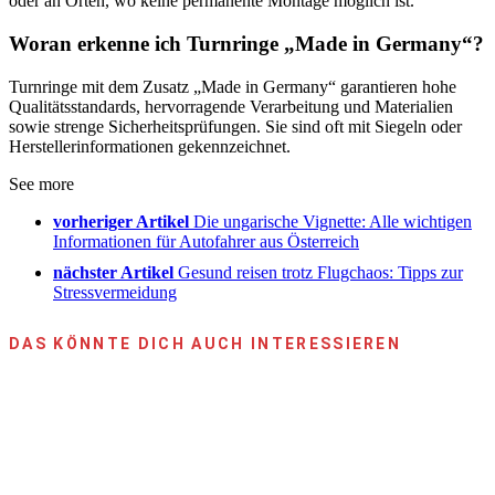
oder an Orten, wo keine permanente Montage möglich ist.
Woran erkenne ich Turnringe „Made in Germany“?
Turnringe mit dem Zusatz „Made in Germany“ garantieren hohe
Qualitätsstandards, hervorragende Verarbeitung und Materialien
sowie strenge Sicherheitsprüfungen. Sie sind oft mit Siegeln oder
Herstellerinformationen gekennzeichnet.
See more
vorheriger Artikel
Die ungarische Vignette: Alle wichtigen
Informationen für Autofahrer aus Österreich
nächster Artikel
Gesund reisen trotz Flugchaos: Tipps zur
Stressvermeidung
DAS KÖNNTE DICH AUCH INTERESSIEREN