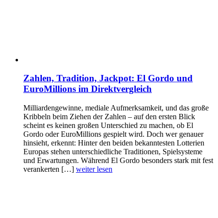
Zahlen, Tradition, Jackpot: El Gordo und
EuroMillions im Direktvergleich
Milliardengewinne, mediale Aufmerksamkeit, und das große
Kribbeln beim Ziehen der Zahlen – auf den ersten Blick
scheint es keinen großen Unterschied zu machen, ob El
Gordo oder EuroMillions gespielt wird. Doch wer genauer
hinsieht, erkennt: Hinter den beiden bekanntesten Lotterien
Europas stehen unterschiedliche Traditionen, Spielsysteme
und Erwartungen. Während El Gordo besonders stark mit fest
verankerten […]
weiter lesen