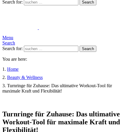
Search for:
Search
Menu
Search
Search for:
Search
You are here:
Home
Beauty & Wellness
Turnringe für Zuhause: Das ultimative Workout-Tool für
maximale Kraft und Flexibilität!
Turnringe für Zuhause: Das ultimative
Workout-Tool für maximale Kraft und
Flexibilität!