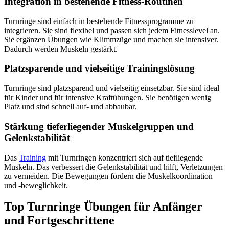
Integration in bestehende Fitness-Routinen
Turnringe sind einfach in bestehende Fitnessprogramme zu
integrieren. Sie sind flexibel und passen sich jedem Fitnesslevel an.
Sie ergänzen Übungen wie Klimmzüge und machen sie intensiver.
Dadurch werden Muskeln gestärkt.
Platzsparende und vielseitige Trainingslösung
Turnringe sind platzsparend und vielseitig einsetzbar. Sie sind ideal
für Kinder und für intensive Kraftübungen. Sie benötigen wenig
Platz und sind schnell auf- und abbaubar.
Stärkung tieferliegender Muskelgruppen und
Gelenkstabilität
Das
Training
mit Turnringen konzentriert sich auf tiefliegende
Muskeln. Das verbessert die Gelenkstabilität und hilft, Verletzungen
zu vermeiden. Die Bewegungen fördern die Muskelkoordination
und -beweglichkeit.
Top Turnringe Übungen für Anfänger
und Fortgeschrittene