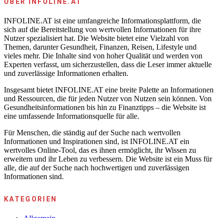
ÜBER INFOLINE.AT
INFOLINE.AT ist eine umfangreiche Informationsplattform, die
sich auf die Bereitstellung von wertvollen Informationen für ihre
Nutzer spezialisiert hat. Die Website bietet eine Vielzahl von
Themen, darunter Gesundheit, Finanzen, Reisen, Lifestyle und
vieles mehr. Die Inhalte sind von hoher Qualität und werden von
Experten verfasst, um sicherzustellen, dass die Leser immer aktuelle
und zuverlässige Informationen erhalten.
Insgesamt bietet INFOLINE.AT eine breite Palette an Informationen
und Ressourcen, die für jeden Nutzer von Nutzen sein können. Von
Gesundheitsinformationen bis hin zu Finanztipps – die Website ist
eine umfassende Informationsquelle für alle.
Für Menschen, die ständig auf der Suche nach wertvollen
Informationen und Inspirationen sind, ist INFOLINE.AT ein
wertvolles Online-Tool, das es ihnen ermöglicht, ihr Wissen zu
erweitern und ihr Leben zu verbessern. Die Website ist ein Muss für
alle, die auf der Suche nach hochwertigen und zuverlässigen
Informationen sind.
KATEGORIEN