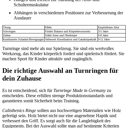
Schultermuskulatur
Abhängen in verschiedenen Positionen zur Verbesserung der
Ausdauer
Übung
Effekt
Empfohlenes Alter
Schwingen
Fördert Balance und Körperbewusstsein
3-5 Jahre
Ziehen
Stärkt Arme und Oberkörper
6-8 Jahre
Kombinierte Schaukel-Bewegungen
Verbessert Koordination und Ganzkörperkraft
9-12 Jahre
Turnringe sind mehr als nur Spielzeug. Sie sind ein wertvolles
Werkzeug, das Kinder körperlich fordert und spielerisch fördert. Sie
machen Sport für Kinder attraktiv und zugänglich.
Die richtige Auswahl an Turnringen für
dein Zuhause
Es ist entscheidend, sich für
Turnringe Made in Germany
zu
entscheiden. Diese erfüllen strenge Produktionsstandards und
garantieren somit Sicherheit beim Training.
Calisthenics Ringe
sollten aus hochwertigen Materialien wie Holz
gefertigt sein. Holz bietet nicht nur eine angenehme Haptik und
verbessert den Griff. Es sorgt auch für die Langlebigkeit des
Equipments. Bei der Auswahl sollte man auf bestimmte Kriterien